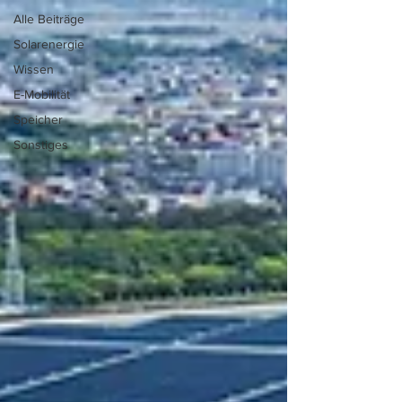
Alle Beiträge
Solarenergie
Wissen
E-Mobilität
Speicher
Sonstiges