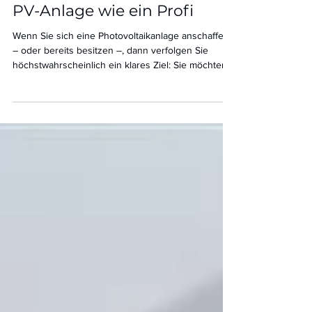
Eigenverbrauch clever
steigern: So nutzen Sie Ihre
PV-Anlage wie ein Profi
Wenn Sie sich eine Photovoltaikanlage anschaffen
– oder bereits besitzen –, dann verfolgen Sie
höchstwahrscheinlich ein klares Ziel: Sie möchten
Ihren eigenen Strom auch selbst nutzen. Und zwar
so viel wie möglich. Denn jeder selbst verbrauchte
Sonnenkilowattstunde spart bares Geld, macht
unabhängiger von Ihrem Energieversorger und gibt
Ihnen dieses herrliche Gefühl, die Kontrolle über
Ihre Energiekosten zurückzugewinnen. Doch viele
Hausbesitzer schöpfen das Potenzial ihrer