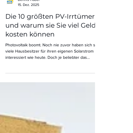
Dennis Häbel
15. Dez. 2025
Die 10 größten PV-Irrtümer –
und warum sie Sie viel Geld
kosten können
Photovoltaik boomt. Noch nie zuvor haben sich so
viele Hausbesitzer für ihren eigenen Solarstrom
interessiert wie heute. Doch je beliebter das
Thema wird, desto mehr Mythen und
Halbwahrheiten kursieren im Netz – und viele
davon führen zu teuren Fehlentscheidungen. In
diesem Artikel räumen wir mit den 10 häufigsten
Irrtümern auf, die wir in Beratungsgesprächen
immer wieder hören.