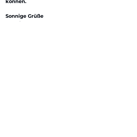
können.
Sonnige Grüße
Dennis Häbel
Unverbindliches Angebot anfordern
Photovoltaik
Solarenergie
Wissen
Alle ansehen
Ähnliche Beiträge