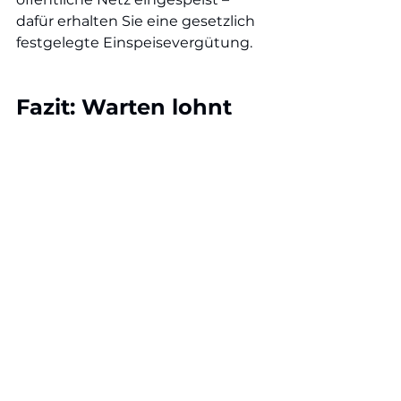
dafür erhalten Sie eine gesetzlich 
festgelegte Einspeisevergütung.
Fazit: Warten lohnt 
sich nicht – jetzt ist 
die Zeit für Solar
Die Technik ist ausgereift, die 
Strompreise bleiben hoch und die 
eigene Stromproduktion macht 
Sie unabhängiger. Auch wenn die 
Förderlandschaft kleiner 
geworden ist – der 
wirtschaftliche 
Nutzen durch Eigenverbrauch 
war noch nie so groß wie heute
.
Nutzen Sie Ihr Dach – und starten 
Sie mit uns in eine nachhaltige, 